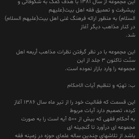
اين مجموعه از سال 1381 با هدف کمک به شکوفائى و
پيشرفت و تعميق فقه اهل بيت(عليهم
السلام) به منظور ارائه فرهنگ غنى اهل بيت(عليهم السلام)
در کنار مذاهب ديگر آغاز
شد.
اين مجموعه با در نظر گرفتن نظرات مذاهب أربعه اهل
سنّت تاکنون 3 جلد از اين
مجموعه را وارد بازار نموده است.
ب: تهيّه و تنظيم آيات الاحکام
اين قسمت که فعّاليت خود را از تير ماه سال 1386 آغاز
کرده، تصميم دارد آيات مربوط
به أحکام فقهى که بيش از 500 آيه است را به صورت
مجموعه اى درآورد تا گنجينه اى
باشد از تلاشهاى چندين ساله علماى حوزه در زمينه فقه