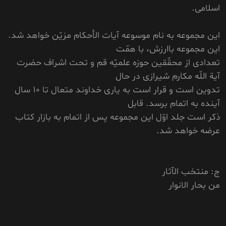
اسلامى.
اين مجموعه به نام موسوعه آيات الأحکام مزيّن خواهد شد.
اين مجموعه باارزش، با همّت
تعدادى از محقّقين حوزه علميّه قم و تحت اشراف حضرت
آية اللّه مکارم شيرازى در حال
تدوين است و قرار است به يارى خداوند متعال تا 10 سال
آينده به اتمام برسد. قابل
ذکر است جلد اوّل اين مجموعه پس از اتمام به بازار کتاب
عرضه خواهد شد.
ج: منتخب الآثار
من بحار الانوار