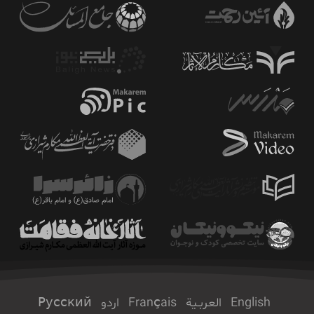
English
العربـیة
Français
اردو
Русский