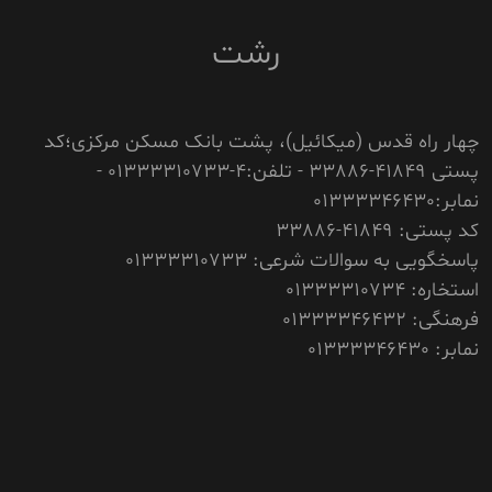
رشت
چهار راه قدس (میکائیل)، پشت بانک مسکن مرکزی؛کد
پستی 41849-33886 - تلفن:4-01333310733 -
نمابر:01333346430
کد پستی: 41849-33886
پاسخگویی به سوالات شرعی: 01333310733
استخاره: 01333310734
فرهنگی: 01333346432
نمابر: 01333346430