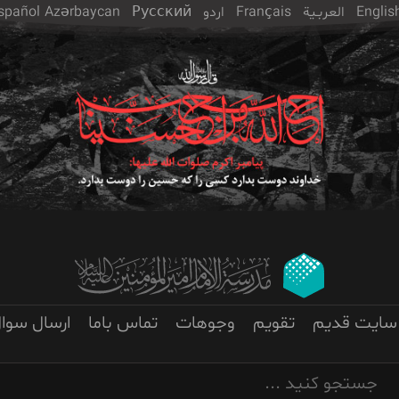
Englis
العربـیة
Français
اردو
Русский
Azərbaycan
spañol
سایت قدیم
تقویم
وجوهات
تماس باما
ارسال سوا