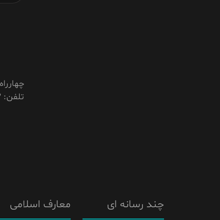
چهارراه ا
تلفن: 05142229813
چند رسانه ای
معارف اسلامی