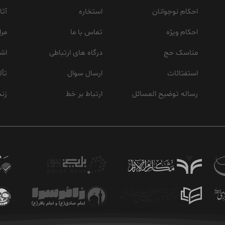
احکام نوجوانان
استخاره
آثا
احکام ویژه
تماس با ما
مرا
مناسک حج
درگاه های ارتباطی
اشع
استفتائات
ارسال سوال
تأل
رساله توضیح المسائل
ارتباط بر خط
زند