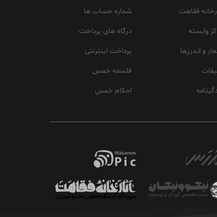
رخانه فقاهت
شماره حساب ها
کز وابسته
درگاه های پرداخت
ار و اندرزها
پرداخت اینترنتی
یفات
فلسفه خمس
گینامه
احکام خمس