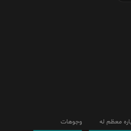
اره معظم له
وجوهات