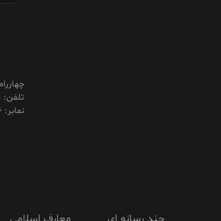
چهارراه
تلفن: 03132253600
نمابر: 03132265226
چند رسانه ای
معارف اسلامی