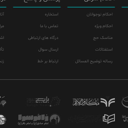
احکام نوجوانان
استخاره
آثا
احکام ویژه
تماس با ما
مرا
مناسک حج
درگاه های ارتباطی
اشع
استفتائات
ارسال سوال
تأل
رساله توضیح المسائل
ارتباط بر خط
زند