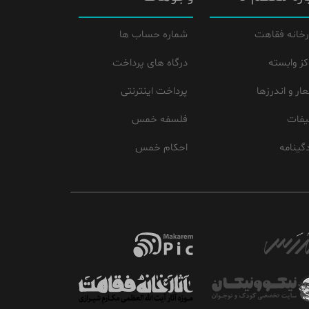
رخانه فقاهت
شماره حساب ها
کز وابسته
درگاه های پرداخت
ار و اندرزها
پرداخت اینترنتی
یفات
فلسفه خمس
گینامه
احکام خمس