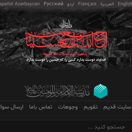
Englis
العربـیة
Français
اردو
Русский
Azərbaycan
spañol
سایت قدیم
تقویم
وجوهات
تماس باما
ارسال سوا