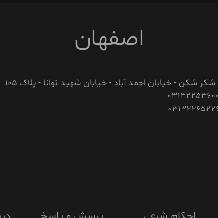
اصفهان
 شکر شکن - خیابان احمد آباد - خیابان شهید توانا - پلاک 105
احکام شرعی
پرسش و پاسخ
درب