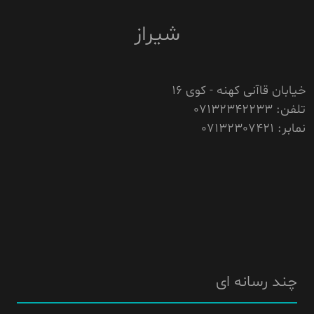
شیراز
خیابان قاآنی کهنه - کوی 16
تلفن: 07132342233
نمابر: 07132307421
چند رسانه ای