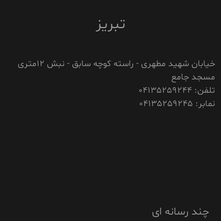
تبریز
خیابان شهید مطهری - راسته کوچه سابق - نبش 12متری
مسجد جامع
تلفن: 04135259244
نمابر: 04135259245
چند رسانه ای