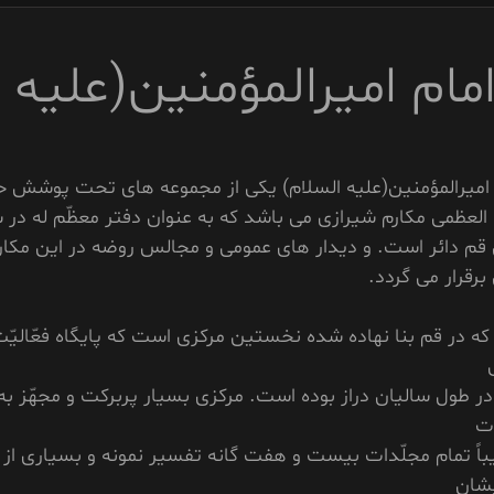
ام اميرالمؤمنين(عليه 
اميرالمؤمنين(عليه السلام) يکى از مجموعه هاى تحت پوشش
ّه العظمى مکارم شيرازى مى باشد که به عنوان دفتر معظّم له در 
قم دائر است. و دیدار های عمومی و مجالس روضه در این مکا
قرار می گردد.
ه در قم بنا نهاده شده نخستين مرکزى است که پايگاه فعّاليّ
ر طول ساليان دراز بوده است. مرکزى بسيار پربرکت و مجهّز به
ات
باً تمام مجلّدات بيست و هفت گانه تفسير نمونه و بسيارى از
يشان