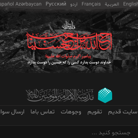
Englis
العربـیة
Français
اردو
Русский
Azərbaycan
spañol
سایت قدیم
تقویم
وجوهات
تماس باما
ارسال سوا