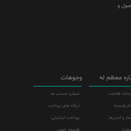
صول و
اره معظم له
وجوهات
رخانه فقاهت
شماره حساب ها
کز وابسته
درگاه های پرداخت
ار و اندرزها
پرداخت اینترنتی
یفات
فلسفه خمس