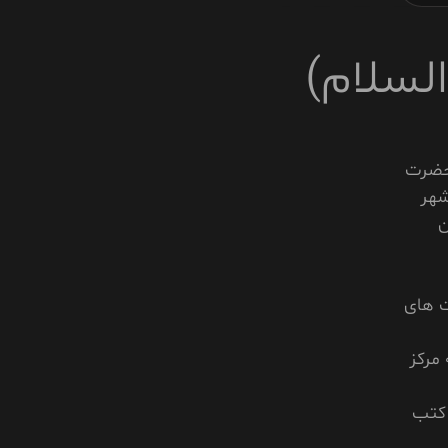
السلام)
 حضرت
شهر
ن
ت هاى
 مرکز
 کتب