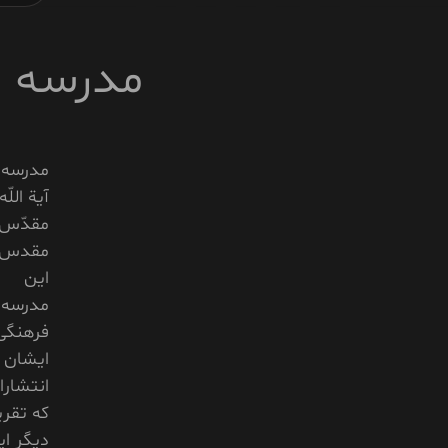
مدرسه ام
مدرسه 
آية الل
مقدّس 
مقدس بر
اين
مدرسه ک
فرهنگى
ايشان د
انتشار
که تقري
ديگر ا