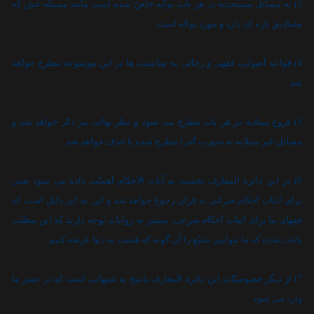
3) به مسائل مستحدثه در هر باب توجّه خاصّ شده است مانند مسئله غش که
مصاديق تازه اى دارد و مورد توجّه است.
4) قواعد أصولى، فقهى و رجالى به مناسبت ها در اين موسوعه مطرح خواهد
شد.
5) فروع مبتلابه در هر باب مطرح مى شود و نظر نهائى نيز ذکر خواهد شد و
مسائل غير مبتلابه به صورت گذرا مطرح شده يا حذف خواهد شد.
6) در اين دائرة المعارف نخست به آيات الأحکام أهميّت داده مى شود يعنى
براى اثبات أحکام شرعى به قرآن رجوع خواهد شد و اين به اين دليل است که
فقهاى ما براى اثبات أحکام شرعى، بيشتر به روايات توجه دارند که اين مطلب
باعث شده که ما نتوانيم تشيّع را آن گونه که هست به دنيا عرضه کنيم.
7) از ديگر خصوصيّات اين دائرة المعارف پاسخ به شبهاتى است که در عصر ما
وارد مى شود.