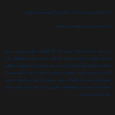
19ـ منابع تشريع در ميان أديان ديگر(عودتاً آيين مسيحيّت و يهود).
20ـ مصادر تشريع در حقوق عرفى معاصر.
در رابطه با نحوه همکارى حضرت آية اللّه العظمى مکارم شيرازى و نحوه
اشراف ايشان بر دائرة المعارف بايد گفت: شيوه تدوين سرفصلهاى دائرة
المعارف توسّط معظّم له
تهيّه و ارائه مى شود، سپس اين سرفصلها به محقّقين
گرامى داده شده و آنها بر أساس اين عناوين، اجمالى از بحث را تهيّه نموده تا
توسّط هيأت علمى دائرة المعارف مورد بررسى قرار گيرد و سرأنجام در محضر
معظّم له با خوانده شدن توسّط هيأت علمى و تأييد ايشان مراحل پايانى را طى
نموده و آماده چاپ شود.