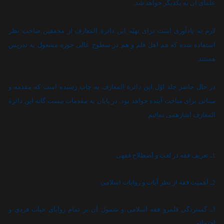
علماى آن به يکديگر خواهد شد.
لازم به يادآورى است براى تهيّه اين دائرة المعارف از محققين صاحب نظر
استفاده شده که هم اهل قلم و هم در سطوح عالى حوزه مشغول به تدريس
هستند.
در حال حاضر جلد اوّل اين دائرة المعارف به چاپ رسيده است که مقدمه و
مبنائى براى مباحث آينده خواهد بود. در پايان به مقدمات بيست گانه اين دائرة
المعارف اشارهمى نمائيم:
1ـ تعريف فقه در لغت و أصطلاح فقهى.
2ـ أهميت فقه از نظر آيات و روايات اسلامى.
3ـ گستردگى قلمرو فقه اسلامى و شمول آن بر تمام زواياى حيات فردى و
اجتمائى.