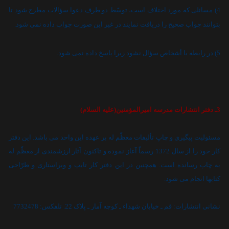
4) مسائلى که مورد اختلاف است، توسّط دو طرف دعوا سؤالات مطرح شود تا
بتوانند جواب صحيح را دريافت نمايند در غير اين صورت جواب داده نمى شود.
5) در رابطه با أشخاص سؤال نشود زيرا پاسخ داده نمى شود.
3ـ دفتر انتشارات مدرسه اميرالمؤمنين(عليه السلام)
مسئوليت پيگيرى و چاپ تأليفات معظّم له بر عهده اين واحد مى باشد. اين دفتر
کار خود را از سال 1372 رسماً آغاز نموده و تاکنون آثار ارزشمندى از معظّم له
به چاپ رسانده است. همچنين در اين دفتر کار تايپ و ويراستارى و طرّاحى
کتابها انجام مى شود.
نشانى انتشارات: قم ـ خيابان شهداء ـ کوچه آمار ـ پلاک 22. تلفکس: 7732478