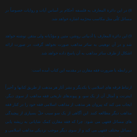
8) در اين دائرة المعارف به فلسفه أحکام بر أساس آيات و روايات خصوصاً در
مسائل کلّى مثل مکاسب محرّمه اشاره خواهد شد.
9) اين دائرة المعارف با أدبياتى روشن، متين و مؤدّبانه ولى متقن نوشته خواهد
شد و در آن توهينى به سائر مذاهب صورت نخواهد گرفت. در صورت ارائه
اشکال از طرف سائر مذاهب به آن پاسخ داده خواهد شد.
در رابطه با ضرورت فقه مقارن در مقدمه اين کتاب آمده است:
ارتباط فرقه هاى اسلامى با يکديگر و نشر آثار هر مذهب از طريق کتابها و أخيراً
اينترنت و أمثال آن از يک سو، و پيوندهاى تاريخى فقه مذاهب از سوى ديگر،
ايجاب مى کند که پيروان هر مذهب از مذاهب اسلامى فقه خود را در کنار فقه
مذاهب ديگر مطالعه کنند. اين آگاهى از يک سو سبب حلّ بسيارى از پيچيدگى
هاى مسائل فقهى مى شود; چرا که فقه مقارن کمک شايانى به ريشه يابى
مسائل مختلف فقهى مى کند و از سوى ديگر موجب نزديکى مذاهب اسلامى و