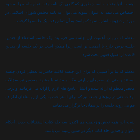
أهميت آنها متفاوت است; طورى که گاهى يک نامه وقت تمام جلسه را به خود
اختصاص مى دهد. به عنوان نمونه مى توان به نامه مجلس شوراى اسلامى در
مورد ارث زوجه اشاره
نمود که پاسخ به آن تمام وقت يک جلسه را گرفت.
معظم له در باب أهميت اين جلسه مى فرمايند: يک جلسه استفتاء از چندين
جلسه درس خارج با أهميت تر است زيرا ممکن است در يک جلسه از چندين
قاعده از اصول فقهى بحث شود.
معظم له بنا بر أهميتى که براى اين جلسه قائلند حاضر به تعطيل کردن جلسه
نيستند و حتى در سفرهاى زيارتى مکه و مدينه يا مشهد مقدس نيز سؤالات
محضر معظّم له ارائه شده و ايشان پاسخ هاى لازم را ارائه مى فرمايند. و برخى
اوقات حتى در روزهاى جمعه نيز که براى استراحت به يکى از روستاهاى اطراف
قم مى روند جلسه را در همان جا برگزار مى نمايند.
نتيجه اين همه تلاش و زحمت هم اکنون سه جلد کتاب استفتائات جديد، أحکام
بانوان و چندين جلد کتاب ديگر در همين زمينه مى باشد.