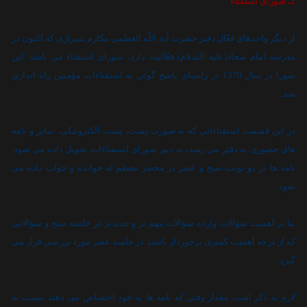
2ـ شوراى استفتاء
از ديگر واحدهاى فعّال دفتر حضرت آية اللّه العظمى مکارم شيرازى که اکنون در
مدرسه امام سجاد(عليه السلام) فعّاليت دارد، شوراى استفتاء مى باشد. اين
شورا در سال 1370 در راستاى پاسخ گوئى به استفتاءات مؤمنين راه اندازى
شد.
در اين قسمت استفتاءاتى که به صورت پست، پست الکترونيکى، نمابر و نامه
هاى حضورى به دفتر مى رسد، به دبير شوراى استفتاءات تحويل داده مى شود.
نامه ها در دو نوبت صبح و عصر در محضر معظم له خوانده و جواب داده مى
شود.
بنا بر أهميت سؤالات وارده سؤالات مهم تر و جديدتر در جلسه صبح و سؤالاتى
که از درجه أهميت کمترى برخوردار باشند در جلسه عصر مورد بررسى قرار مى
گيرد.
لازم به ذکر است مقدار وقتى که نامه ها به خود اختصاص مى دهند نسبت به