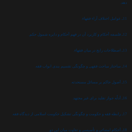
دهد.
11ـ عوامل اختلاف آراء فقهاء.
12ـ فلسفه أحکام و کاربرد آن در فهم أحکام و دايره شمول حکم.
13ـ اصطلاحات رايج در ميان فقهاء.
14ـ ساختار مباحث فقهى و چگونگى تقسيم بندى ابواب فقه.
15ـ أصول حاکم بر مسائل مستحدثه.
16ـ أدلّه جواز تقليد براى غير مجتهد.
17ـ رابطه فقه و حکومت و چگونگى تشکيل حکومت اسلامى از ديدگاه فقه.
18ـ أحکام امضائى و تأسيسى و تفاوت ميان اين دو.