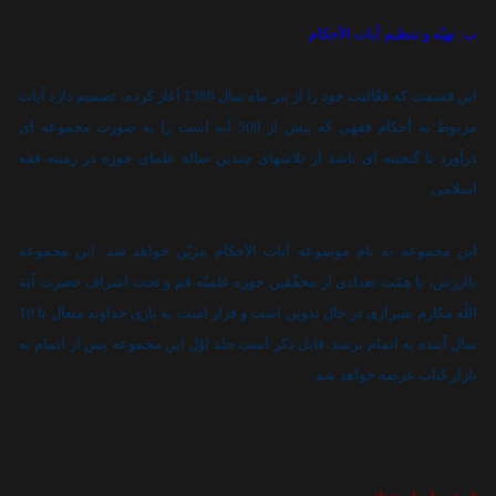
ب: تهيّه و تنظيم آيات الأحکام
اين قسمت که فعّاليت خود را از تير ماه سال 1386 آغاز کرده، تصميم دارد آيات
مربوط به أحکام فقهى که بيش از 500 آيه است را به صورت مجموعه اى
درآورد تا گنجينه اى باشد از تلاشهاى چندين ساله علماى حوزه در زمينه فقه
اسلامى.
اين مجموعه به نام موسوعه آيات الأحکام مزيّن خواهد شد. اين مجموعه
باارزش، با همّت تعدادى از محقّقين حوزه علميّه قم و تحت اشراف حضرت آية
اللّه مکارم شيرازى در حال تدوين است و قرار است به يارى خداوند متعال تا 10
سال آينده به اتمام برسد. قابل ذکر است جلد اوّل اين مجموعه پس از اتمام به
بازار کتاب عرضه خواهد شد.