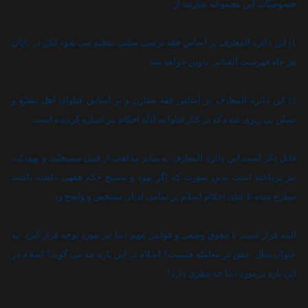
خصوصيّات اين مجموعه عبارتند از:
1) اين دائرة المعارف بر أساس فقه ترتيبى سنّتى تنظيم مى شود لکن در پايان
هر جلد فهرست ألفبائى تدوين خواهد شد.
2) اين دائرة المعارف بر أساس فقه مقارن و بر أساس فتاواى أهل تشيّع و
تسنّن پى ريزى شده که در کنار فتاوا به أدلّه أحکام نيز اشاره گرديده است.
قابل ذکر است اين دائرة المعارف به ساير مذاهب از قبيل مسيحيّت و يهوديّت
نيز پرداخته است بدين صورت که اگر يهود و مسيح حکم فقهى داشته باشند
مطرح شده تا غناى احکام اسلام بر تمامى اديان مشخص و واضح ود.
البته قرار است تا حقوق وضعى و قوانين مهم دنيا نيز مورد توجه قرار گيرد. به
عنوان مثال: غشّ در معامله چيست؟ اسلام در اين باره چه مى گويد؟ اسلام در
اين باره درمورد دنيا چه نظرى دارد؟