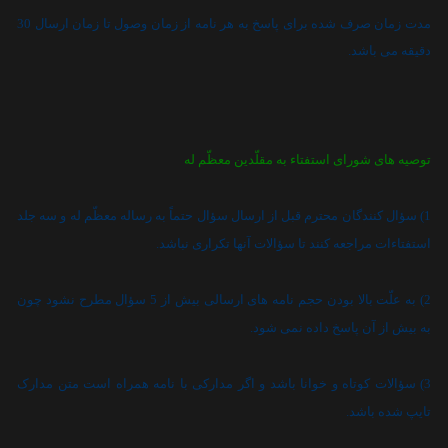
مدت زمان صرف شده براى پاسخ به هر نامه از زمان وصول تا زمان ارسال 30
دقيقه مى باشد.
توصيه هاى شوراى استفتاء به مقلّدين معظّم له
1) سؤال کنندگان محترم قبل از ارسال سؤال حتماً به رساله معظّم له و سه جلد
استفتاءات مراجعه کنند تا سؤالات آنها تکرارى نباشد.
2) به علّت بالا بودن حجم نامه هاى ارسالى بيش از 5 سؤال مطرح نشود چون
به بيش از آن پاسخ داده نمى شود.
3) سؤالات کوتاه و خوانا باشد و اگر مدارکى با نامه همراه است متن مدارک
تايپ شده باشد.