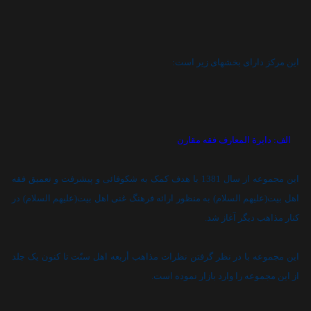
اين مرکز داراى بخشهاى زير است:
الف: دايرة المعارف فقه مقارن
اين مجموعه از سال 1381 با هدف کمک به شکوفائى و پيشرفت و تعميق فقه
اهل بيت(عليهم السلام) به منظور ارائه فرهنگ غنى اهل بيت(عليهم السلام) در
کنار مذاهب ديگر آغاز شد.
اين مجموعه با در نظر گرفتن نظرات مذاهب أربعه اهل سنّت تا کنون يک جلد
از اين مجموعه را وارد بازار نموده است.