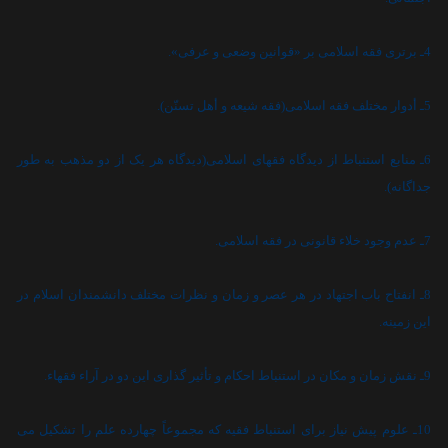
4ـ برترى فقه اسلامى بر «قوانين وضعى و عرفى».
5ـ أدوار مختلف فقه اسلامى(فقه شيعه و أهل تسنّن).
6ـ منابع استنباط از ديدگاه فقهاى اسلامى(ديدگاه هر يک از دو مذهب به طور
جداگانه).
7ـ عدم وجود خلاء قانونى در فقه اسلامى.
8ـ انفتاح باب اجتهاد در هر عصر و زمان و نظرات مختلف دانشمندان اسلام در
اين زمينه.
9ـ نقش زمان و مکان در استنباط احکام و تأثير گذارى اين دو در آراء فقهاء.
10ـ علوم پيش نياز براى استنباط فقيه که مجموعاً چهارده علم را تشکيل مى