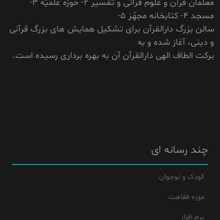
معلّمان قرآن و علوم قرآنى و تفسير 2- حوزه علميّه 3-
مسجد 4- کتابخانه مجهّز 5-
سالن بزرگ دارالقرآن براى تشکيل همايش هاى بزرگ قرآنى
و دينى، آغاز شده و به
برکت الطاف الهى دارالقرآن آن به بهره بردارى رسيده است.
چند رسانه ای
کودک و نوجوان
موزه فقاهت
نرم افزار