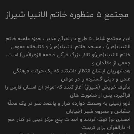
مجتمع 5 منظوره خاتم الانبیا شیراز
این مجتمع شامل 5 طرح دارالقرآن غدیر ، حوزه علمیه خاتم
الانبیاء(ص) ، مسجد خاتم الانبیاء(ص) و کتابخانه عمومی
خاتم الانبیاء(ص)و تالار بزرگ قرآنی فاطمه الزهرا(س) است.
جمعى از مقلّدان و
همشهريان ايشان انتظار داشتند که يک حرکت فرهنگى
علمى و دينى گسترده را در موطن
مألوف خويش (شيراز) آغاز کنند که امواج آن استان فارس را
فراگيرد، پس از مشورت هاى
لازم زمينى به وسعت دوازده هزار و پانصد متر در يک محلّه
حسّاس و محروم شهر (خيابان
احمدى نو) تهيّه کردند و احداث پنج مرکز دينى در کنار هم
1- دارالقرآن براى تربيت