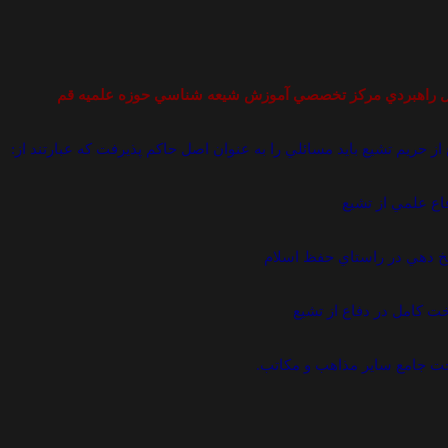
 از حريم تشيع بايد مسائلي را به عنوان اصل حاکم پذيرفت که عبارتند از:
اع علمي از تشيع
خ دهي در راستاي حفظ اسلام
ت کامل در دفاع از تشيع
ت جامع ساير مذاهب و مکاتب.