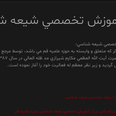
آموزش تخصصي شيعه ش
خصصي شيعه شناسي:
ز که متعلق و وابسته به حوزه علميه قم مي باشد، توسط مرجع ع
قدر حضرت آيت الله العظمي مکارم شيرازي مد ظله الع
رديد و زير نظر معظم له فعاليت خود را آغاز نموده است.
 با رشته تخصصي شيعه شناسي