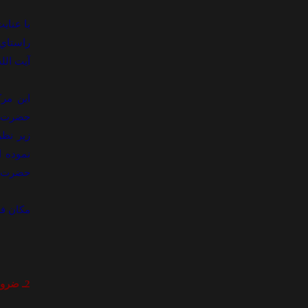
با عناي
راستاي 
آيت الل
اين مر
زير نظر
نموده 
حضرت آي
مکان فع
2ـ ضرورت تأسيس مرکز آموزش تخصصي شيعه شناسي حوزه علميه قم