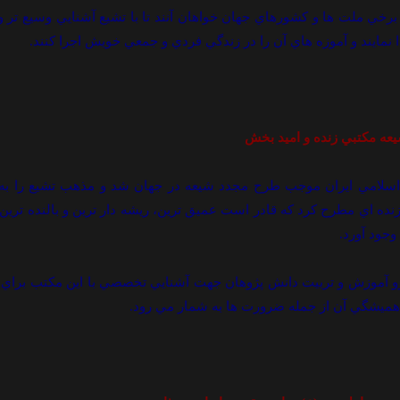
برخي ملت ها و کشورهاي جهان خواهان آنند تا با تشيع آشنايي وسيع تر 
ا نمايند و آموزه هاي آن را در زندگي فردي و جمعي خويش اجرا کنند.
عه مکتبي زنده و اميد بخش
 اسلامي ايران موجب طرح مجدد شيعه در جهان شد و مذهب تشيع را به 
ده اي مطرح کرد که قادر است عميق ترين، ريشه دار ترين و بالنده ترين 
 وجود آورد.
رو آموزش و تربيت دانش پژوهان جهت آشنايي تخصصي با اين مکتب براي پ
ميشگي آن از جمله ضرورت ها به شمار مي رود.