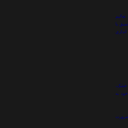
تعاليم
ميق با
اندازي
ب خشک،
ود به
 ضرورت