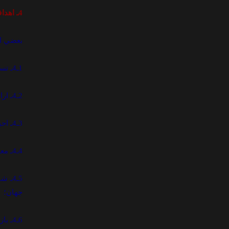
4ـ اهداف مرکز آموزش تخصصي شيعه شناسي حوزه علميه قم
بعضي از
1ـ4ـ تسلط انديشه هاي مکتب اهل بيت(ع)؛
2ـ4ـ ارائه استدلال منطقي و معقول پيرامون عقايد و آموزه هاي شيعي و دفع از آنها؛
3ـ4ـ احياي ميراث فرهنگي و انديشه هاي معقول دانشمندان و نخبگان شيعي؛
4ـ4ـ معرفي نقش شيعيان در توسعه تمدن اسلامي؛
5ـ4ـ
جهان؛
6ـ4ـ بازشناسي فرقه هاي شيعي و نقاط اشتراک و افتراق آنها با شيعه اثني عشري؛