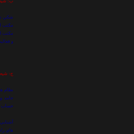
ب: شيعه
شکي نيس
مکتب اه
مکتب اه
و فعالي
ج: شيعه
نظام ها
جامد و
حساب مي
آشنايي 
هاي را