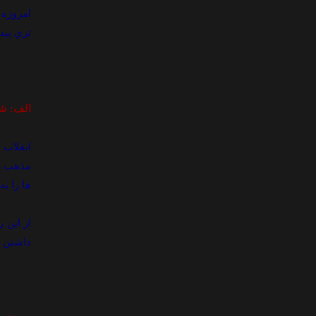
امروزه 
تري پيد
الف: شي
انقلاب
مذهب زن
ها را به
از اين 
داشتن ه