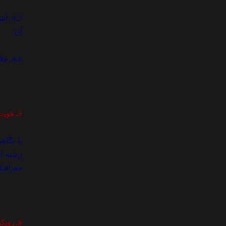
7ـ4ـ
آن؛
8ـ4ـ خلاقيت، ابتکار و نوآوري در پژوهش هاي شيعه شناسي.
5ـ هويت مرکز آموزش تخصصي شيعه شناسي حوزه علميه قم
با نگاه
رشته اي
جغرافيا 
6ـ رويکرد دوره مرکز آموزش تخصصي شيعه شناسي حوزه علميه قم