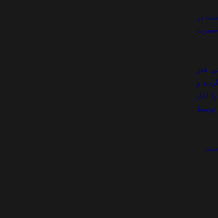
است در
ه حضرت
ي قدر
لعالي در سال 1387 تأسيس گرديد و
ا آغاز
 توسط
است.