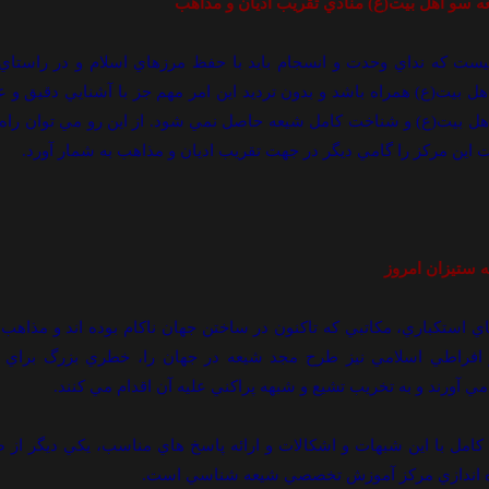
 سو اهل بيت(ع) منادي تقريب اديان و مذاهب
ت که نداي وحدت و انسجام بايد با حفظ مرزهاي اسلام و در راستاي 
ل بيت(ع) همراه باشد و بدون ترديد اين امر مهم جز با آشنايي دقيق و ع
ل بيت(ع) و شناخت کامل شيعه حاصل نمي شود. از اين رو مي توان راه 
ت اين مرکز را گامي ديگر در جهت تقريب اديان و مذاهب به شمار آورد.
 ستيزان امروز
ي استکباري، مکاتبي که تاکنون در ساختن جهان ناکام بوده اند و مذاه
 افراطي اسلامي نيز طرح مجد شيعه در جهان را، خطري بزرگ براي خ
 آورند و به تخريب تشيع و شبهه پراکني عليه آن اقدام مي کنند.
کامل با اين شبهات و اشکالات و ارائه پاسخ هاي مناسب، يکي ديگر از
ه اندازي مرکز آموزش تخصصي شيعه شناسي است.