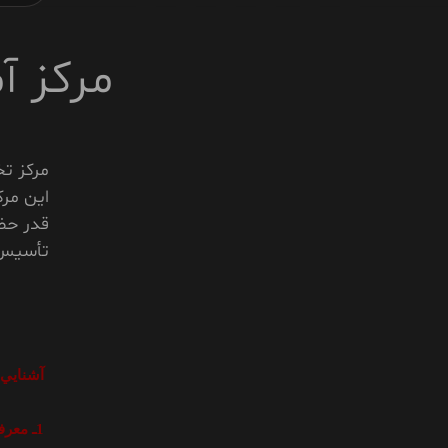
مرکز 
مرکز ت
اين مرک
تأسيس گ
آشنايي
1ـ معرفي اجمالي مرکز آموزش تخصصي شيعه شناسي حوزه علميه قم