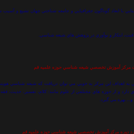
 آشنايي با ابعاد گوناگون جغرافيايي و جامعه شناختي جهان تشيع و آسيب 
ي به اهداف اين مرکز به خوبي مي توان دريافت که شيعه شناسي هويت
 دارد و از حوزه هاي مختلفي از علوم مانند: کلام، تفسير، حديث، فقه، 
و... بهره مي گيرد.