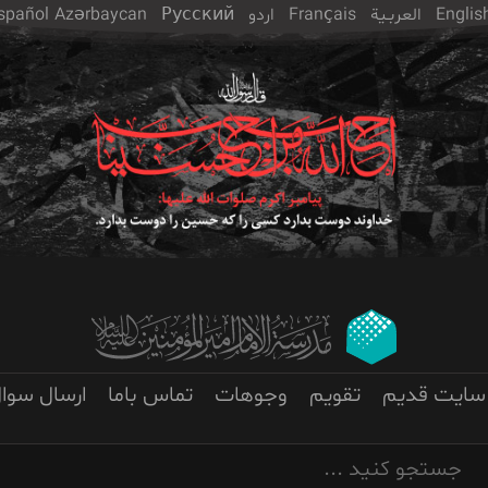
Englis
العربـیة
Français
اردو
Русский
Azərbaycan
spañol
سایت قدیم
تقویم
وجوهات
تماس باما
ارسال سوا