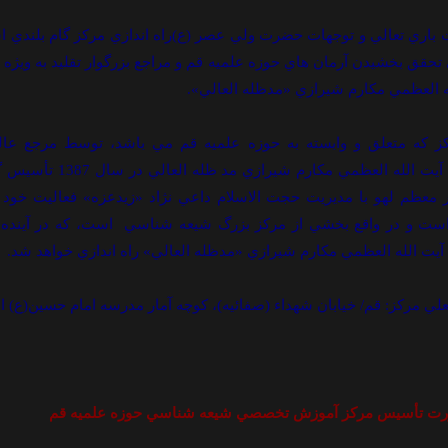
ت باري تعالي و توجهات حضرت ولي عصر (ع)راه اندازي مرکز گام بلندي 
تحقق بخشيدن آرمان هاي حوزه علميه قم و مراجع بزرگوار تقليد به ويژ
ه العظمي مکارم شيرازي «مدظله العالي».
کز که متعلق و وابسته به حوزه علميه قم مي باشد، توسط مرجع عال
حضرت آيت الله العظمي مکارم شيرازي مد ظله ا
 معظم لهو با مديريت حجت الاسلام داعي نژاد «زيدعزه» فعاليت خود ر
است و در واقع بخشي از مرکز بزرگ شيعه شناسي است، که در آينده
ت الله العظمي مکارم شيرازي «مدظله العالي» راه اندازي خواهد شد.
لي مرکز: قم/ خيابان شهداء (صفائيه)، کوچه آمار مدرسه امام حسين(ع) 