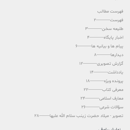
فهرست مطالب
فهرست------------2
طلیعه سخن------------3
اخبار پایگاه------------4
پیام ها و بیانیه ها------------6
دیدارها------------8
گزارش تصویری------------12
یادداشت------------14
پرونده ویژه------------18
معرفی کتاب------------22
معارف اسلامی------------24
سؤالات شرعی------------26
تصویر - میلاد حضرت زینب سلام الله علیها---------28
نمایش پاورقی