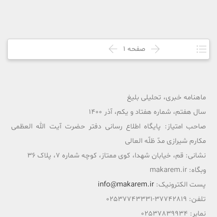
صفحه
1
ماهنامه خبری، تحلیلی بلیغ
سال هفتم، شماره هفتاد و یکم، آذر 1400
صاحب امتیاز: پایگاه اطلاع رسانی دفتر حضرت آیت الله العظمی
مکارم شیرازی مدّ ظلّه العالی
نشانی: قم، خیابان شهدا، کوی ممتاز، کوچه شماره 7، پلاک 36
وبگاه: makarem.ir
پست الکترونیک:
info@makarem.ir
تلفن: 37742819-02537743331
نمابر: 02537839934