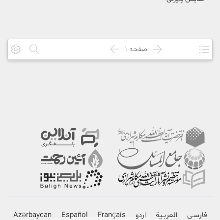
صفحه
1
فارسـی
العربـیة
اردو
Français
Español
Azərbaycan