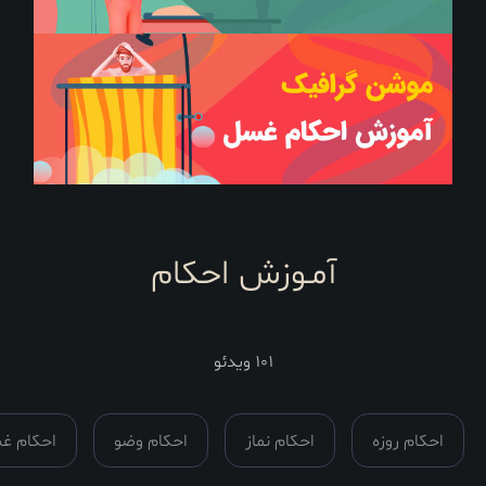
آمـوزش احکام
101 ویدئو
مدت
زمان :
روزه
احکام نماز
احکام وضو
احکام غسل
ا
همه