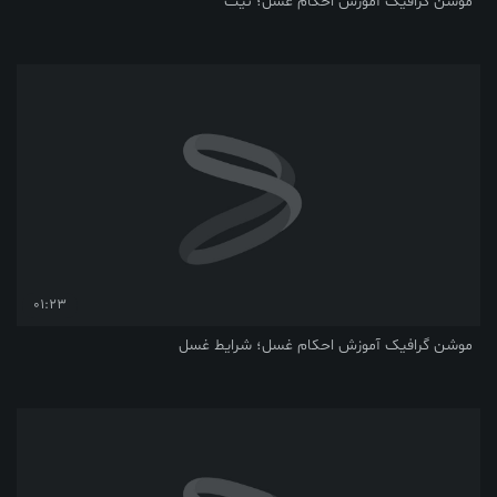
فیک آموزش احکام غسل؛ نیّت
01:23
فیک آموزش احکام غسل؛ شرایط غسل