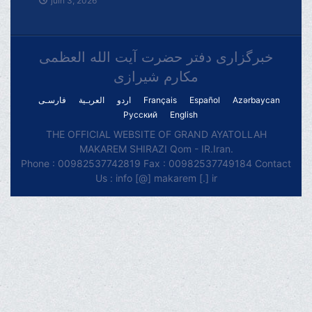
juin 3, 2026
خبرگزاری دفتر حضرت آیت الله العظمی
مکارم شیرازی
فارسـی
العربـیة
اردو
Français
Español
Azərbaycan
Русский
English
THE OFFICIAL WEBSITE OF GRAND AYATOLLAH
MAKAREM SHIRAZI Qom - IR.Iran.
Phone : 00982537742819 Fax : 00982537749184 Contact
Us : info [@] makarem [.] ir