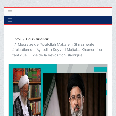
Home
Cours supérieur
Message de l’Ayatollah Makarem Shirazi suite
àl’élection de l’Ayatollah Seyyed Mojtaba Khamenei en
tant que Guide de la Révolution islamique