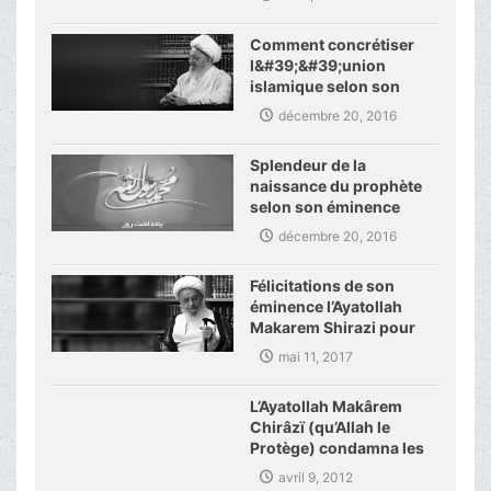
Comment concrétiser
l&#39;&#39;union
islamique selon son
éminence
décembre 20, 2016
Splendeur de la
naissance du prophète
selon son éminence
décembre 20, 2016
Félicitations de son
éminence l’Ayatollah
Makarem Shirazi pour
les activités de
mai 11, 2017
l’académie des sciences
islamiques d’Allemagne
L’Ayatollah Makârem
Chirâzï (qu’Allah le
Protège) condamna les
derniers crimes dans
avril 9, 2012
Pakistan