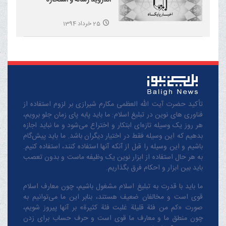
25 خرداد 1394
تأکید حضرت آیت الله العظمی مکارم شیرازی بر لزوم استفاده از
فناوری های نوین در تبلیغ اسلام: ما باید پابه پای زمان جلو برویم،
هر روز یک وسیله تازه‌ای ابتکار و اختراع می‌شود و ما نباید اجازه
بدهیم که این وسیله فقط در اختیار دیگران باشد. ما باید پیش‌گام
باشیم و این وسیله را قبل از آنکه آنها استفاده کنند، استفاده کنیم.
به هر حال استفاده از ابزار نوین یک وظیفه ماست و بدون تعصب
باید بین ابزار و احکام فرق بگذاریم.
ما باید با قدرت به تبلیغ اسلام مشغول باشیم، چون معارف اسلام
قوی است و مخالفان ضعیف هستند، بنابر این ما می‌توانیم به
صورت «کم من فئة قلیلة غلبت فئة کثیرة» بر آنها پیروز شویم،
چون منطق‌ ما و معارف ‌ما قوی است و حرف حساب برای زدن