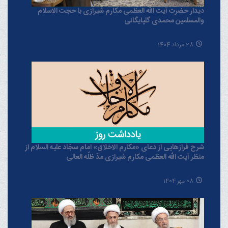
دیدار حضرت آیت الله العظمی مکارم شیرازی با حجت الاسلام
والمسلمین محمدی گلپایگانی
28 مرداد 1404
شرح فرازهایی از دعای «مکارم الاخلاق» امام سجّاد علیه السلام از
منظر آیت الله العظمی مکارم شیرازی مدّ ظلّه العالی
08 مهر 1404