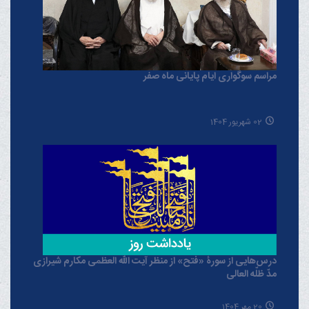
مراسم سوگواری ایام پایانی ماه صفر
02 شهریور 1404
درس‌هایی از سورۀ «فتح» از منظر آیت الله العظمی مکارم شیرازی
مدّ ظلّه العالی
20 مهر 1404