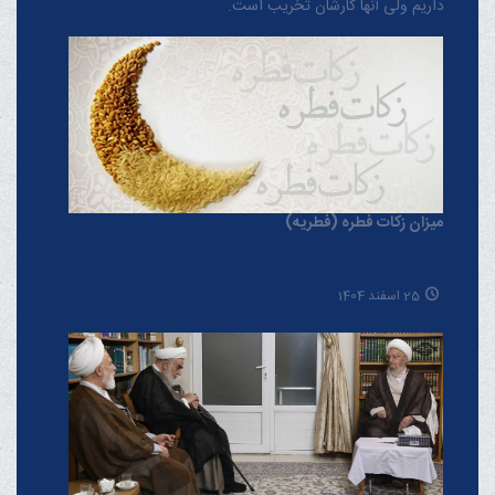
داریم ولی آنها کارشان تخریب است.
میزان زکات فطره (فطریه)
25 اسفند 1404