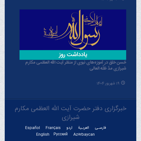
حُسن خلق در آموزه‌های نبوی از منظر آیت الله العظمی مکارم
شیرازی مدّ ظلّه العالی
19 شهریور 1404
خبرگزاری دفتر حضرت آیت الله العظمی مکارم
شیرازی
فارسـی
العربـیة
اردو
Français
Español
English
Русский
Azərbaycan