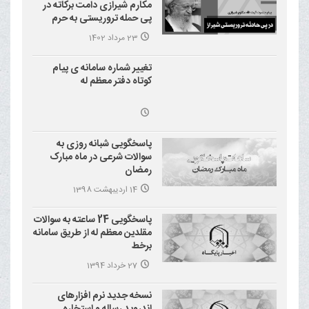
مکارم شیرازی دامت برکاته در
پی حمله تروریستی به حرم
احمد بن موسی علیه السلام
23 مرداد 1402
(شاهچراغ)
تغییر شماره سامانه ی پیام
کوتاه دفتر معظم له
پاسخگویی شبانه روزی به
سوالات شرعی در ماه مبارک
رمضان
14 اردیبهشت 1398
پاسخگویی 24 ساعته به سوالات
مقلدین معظم له از طریق سامانه
برخط
27 خرداد 1394
نسخه جدید نرم افزارهای
اندروید رساله و استخاره