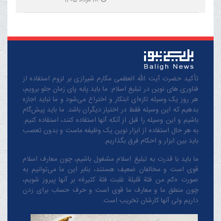
تأکید حضرت آیت الله العظمی مکارم شیرازی بر لزوم استفاده از
فناوری های نوین در تبلیغ اسلام: ما باید پابه پای زمان جلو برویم،
هر روز یک وسیله تازه‌ای ابتکار و اختراع می‌شود و ما نباید اجازه
بدهیم که این وسیله فقط در اختیار دیگران باشد. ما باید پیش‌گام
باشیم و این وسیله را قبل از آنکه آنها استفاده کنند، استفاده کنیم.
به هر حال استفاده از ابزار نوین یک وظیفه ماست و بدون تعصب
باید بین ابزار و احکام فرق بگذاریم.
ما باید با قدرت به تبلیغ اسلام مشغول باشیم، چون معارف اسلام
قوی است و مخالفان ضعیف هستند، بنابر این ما می‌توانیم به
صورت «کم من فئة قلیلة غلبت فئة کثیرة» بر آنها پیروز شویم،
چون منطق‌ ما و معارف ‌ما قوی است و حرف حساب برای زدن
داریم ولی آنها کارشان تخریب است.