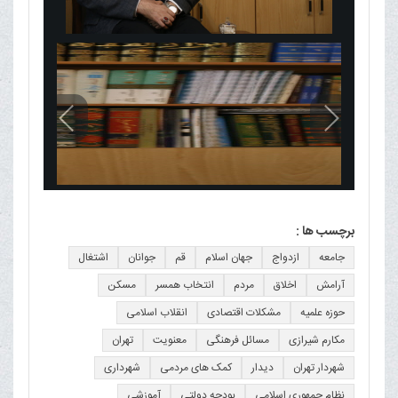
برچسب ها :
جامعه
ازدواج
جهان اسلام
قم
جوانان
اشتغال
آرامش
اخلاق
مردم
انتخاب همسر
مسکن
حوزه علمیه
مشکلات اقتصادی
انقلاب اسلامی
مکارم شیرازی
مسائل فرهنگی
معنویت
تهران
شهردار تهران
دیدار
کمک های مردمی
شهرداری
نظام جمهوری اسلامی
بودجه دولتی
آموزشی