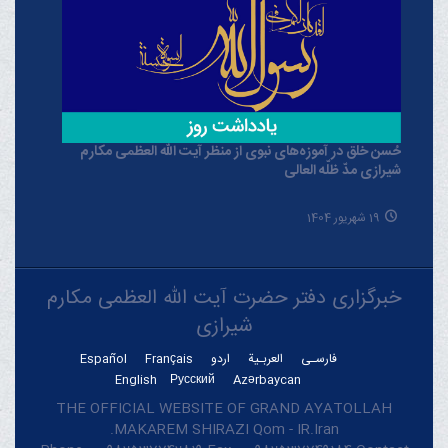
حُسن خلق در آموزه‌های نبوی از منظر آیت الله العظمی مکارم
شیرازی مدّ ظلّه العالی
19 شهریور 1404
خبرگزاری دفتر حضرت آیت الله العظمی مکارم
شیرازی
فارسـی
العربـیة
اردو
Français
Español
English
Русский
Azərbaycan
THE OFFICIAL WEBSITE OF GRAND AYATOLLAH
MAKAREM SHIRAZI Qom - IR.Iran.