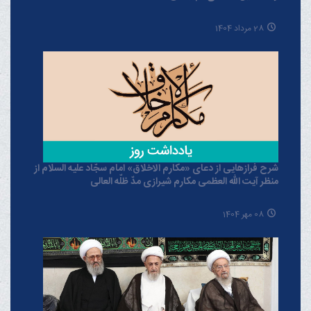
28 مرداد 1404
شرح فرازهایی از دعای «مکارم الاخلاق» امام سجّاد علیه السلام از
منظر آیت الله العظمی مکارم شیرازی مدّ ظلّه العالی
08 مهر 1404