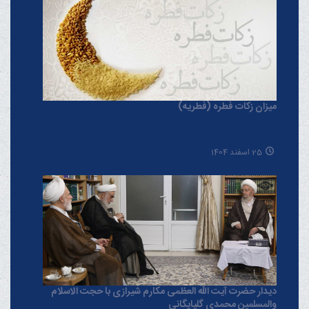
میزان زکات فطره (فطریه)
25 اسفند 1404
دیدار حضرت آیت الله العظمی مکارم شیرازی با حجت الاسلام
والمسلمین محمدی گلپایگانی