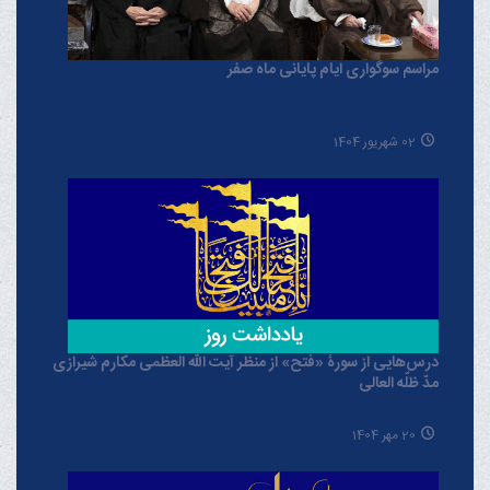
مراسم سوگواری ایام پایانی ماه صفر
02 شهریور 1404
درس‌هایی از سورۀ «فتح» از منظر آیت الله العظمی مکارم شیرازی
مدّ ظلّه العالی
20 مهر 1404