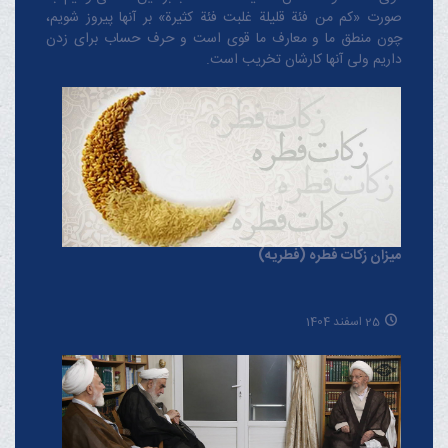
صورت «کم من فئة قلیلة غلبت فئة کثیرة» بر آنها پیروز شویم،
چون منطق‌ ما و معارف ‌ما قوی است و حرف حساب برای زدن
داریم ولی آنها کارشان تخریب است.
میزان زکات فطره (فطریه)
25 اسفند 1404