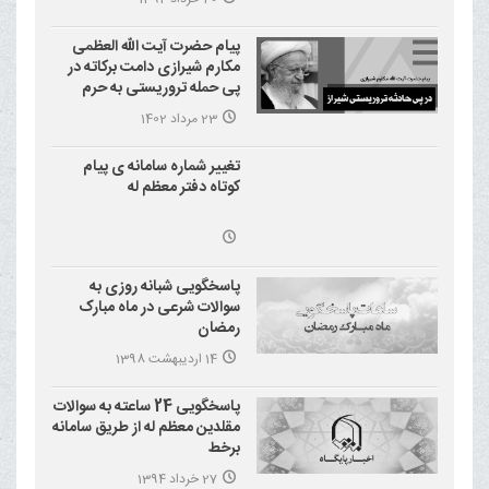
پیام حضرت آیت الله العظمی
مکارم شیرازی دامت برکاته در
پی حمله تروریستی به حرم
احمد بن موسی علیه السلام
23 مرداد 1402
(شاهچراغ)
تغییر شماره سامانه ی پیام
کوتاه دفتر معظم له
پاسخگویی شبانه روزی به
سوالات شرعی در ماه مبارک
رمضان
14 اردیبهشت 1398
پاسخگویی 24 ساعته به سوالات
مقلدین معظم له از طریق سامانه
برخط
27 خرداد 1394