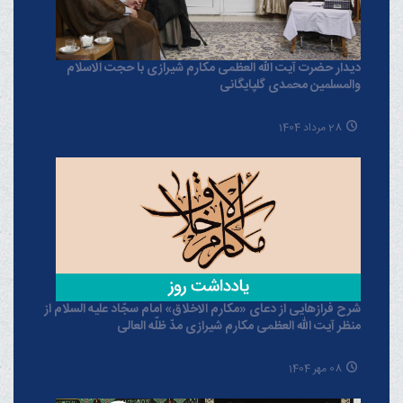
دیدار حضرت آیت الله العظمی مکارم شیرازی با حجت الاسلام
والمسلمین محمدی گلپایگانی
28 مرداد 1404
شرح فرازهایی از دعای «مکارم الاخلاق» امام سجّاد علیه السلام از
منظر آیت الله العظمی مکارم شیرازی مدّ ظلّه العالی
08 مهر 1404