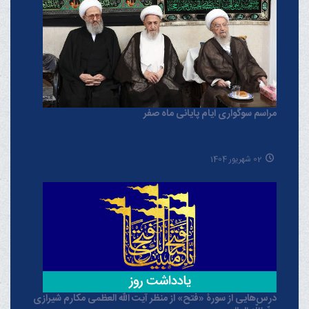
مراسم سوگواری ایام پایانی ماه صفر
02 شهریور 1404
درس‌هایی از سورۀ «فتح» از منظر آیت الله العظمی مکارم شیرازی