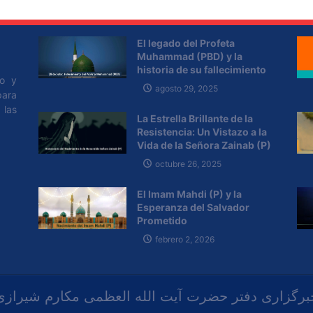
El legado del Profeta
Muhammad (PBD) y la
historia de su fallecimiento
po y
agosto 29, 2025
para
 las
La Estrella Brillante de la
Resistencia: Un Vistazo a la
Vida de la Señora Zainab (P)
octubre 26, 2025
El Imam Mahdi (P) y la
Esperanza del Salvador
Prometido
febrero 2, 2026
برگزاری دفتر حضرت آیت الله العظمی مکارم شیرازی