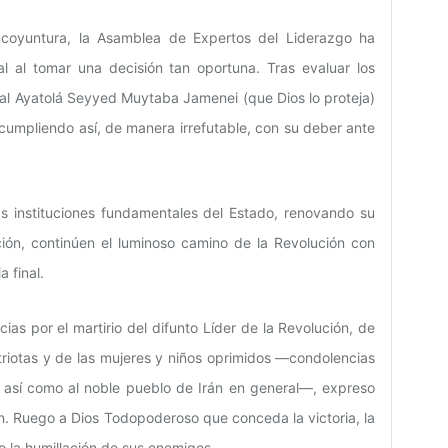
e coyuntura, la Asamblea de Expertos del Liderazgo ha
l al tomar una decisión tan oportuna. Tras evaluar los
o al Ayatolá Seyyed Muytaba Jamenei (que Dios lo proteja)
 cumpliendo así, de manera irrefutable, con su deber ante
s instituciones fundamentales del Estado, renovando su
ción, continúen el luminoso camino de la Revolución con
 final.
ias por el martirio del difunto Líder de la Revolución, de
riotas y de las mujeres y niños oprimidos —condolencias
, así como al noble pueblo de Irán en general—, expreso
ón. Ruego a Dios Todopoderoso que conceda la victoria, la
mo la humillación de sus enemigos.