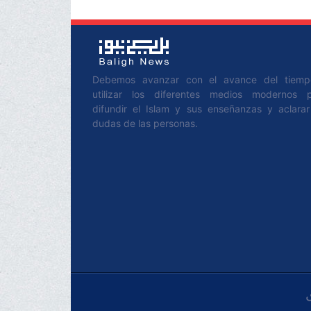
Debemos avanzar con el avance del tiem
utilizar los diferentes medios modernos 
difundir el Islam y sus enseñanzas y aclarar
dudas de las personas.