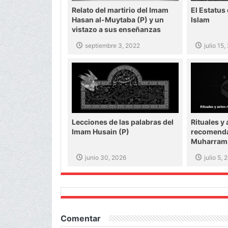
Relato del martirio del Imam
El Estatus 
Hasan al-Muytaba (P) y un
Islam
vistazo a sus enseñanzas
septiembre 3, 2022
julio 15
Lecciones de las palabras del
Rituales y
Imam Husain (P)
recomenda
Muharram
junio 30, 2026
julio 5,
Comentar