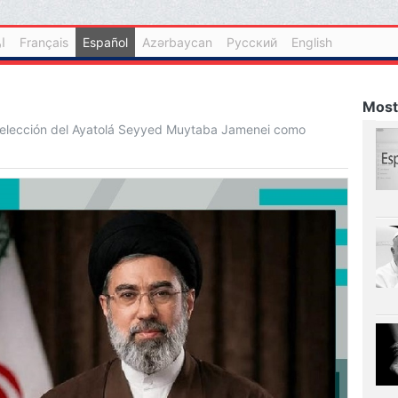
ا
Français
Español
Azərbaycan
Русский
English
Most
a elección del Ayatolá Seyyed Muytaba Jamenei como