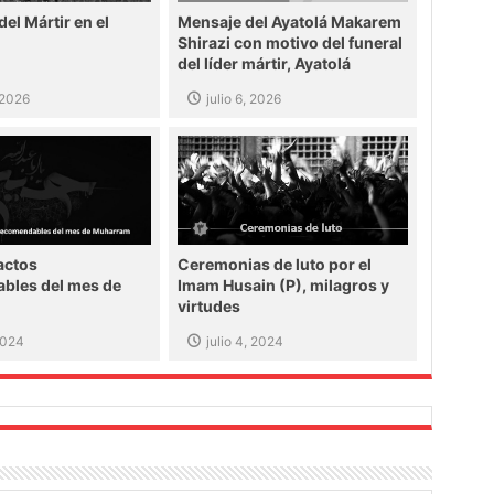
del Mártir en el
Mensaje del Ayatolá Makarem
Shirazi con motivo del funeral
del líder mártir, Ayatolá
Jamenei
, 2026
julio 6, 2026
 actos
Ceremonias de luto por el
bles del mes de
Imam Husain (P), milagros y
virtudes
 2024
julio 4, 2024