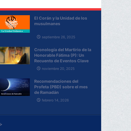
El Corán y la Unidad de los
musulmanes
septiembre 26, 2025
Cronología del Martirio de la
Honorable Fátima (P): Un
Recuento de Eventos Clave
noviembre 20, 2025
Recomendaciones del
Profeta (PBD) sobre el mes
de Ramadán
febrero 14, 2026
خ