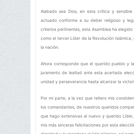
Alabado sea Dios, en esta crítica y sensibl
actuado conforme a su deber religioso y lega
criterios pertinentes, esta Asamblea ha elegid
como el tercer Líder de la Revolución Islámica,
la nación.
Ahora corresponde que el querido pueblo y la
juramento de lealtad ante esta acertada elec
unidad y perseverancia hasta alcanzar la victoria
Por mi parte, a la vez que reitero mis condolenc
los comandantes, de nuestros queridos compat
que hago extensivas al nuevo y querido Líder
mis más sinceras felicitaciones por esta elecci
dignidad y la grandeza al Irán islámico, así co