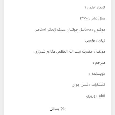
تعداد جلد :
1
سال نشر :
1370
موضوع :
مسائـــل جوانـــان
سبک زندگی اسلامـی
زبان :
فارسی
مولف :
حضرت آیت الله العظمی مکارم شیرازی
مترجم :
نویسنده :
انتشارات :
نسل جوان
قطع :
وزیری
بستن