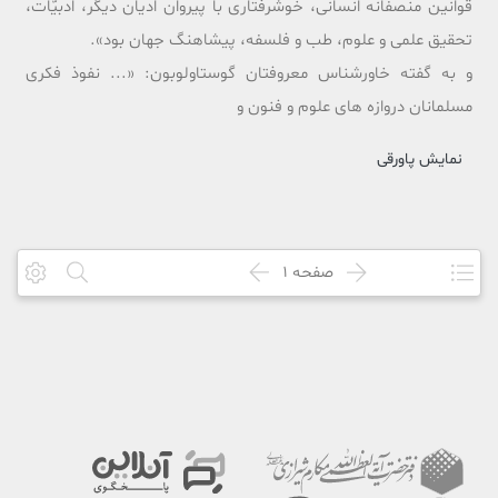
قوانین منصفانه انسانى، خوشرفتارى با پیروان ادیان دیگر، ادبیّات،
تحقیق علمى و علوم، طب و فلسفه، پیشاهنگ جهان بود».
و به گفته خاورشناس معروفتان گوستاولوبون: «... نفوذ فکرى
مسلمانان دروازه هاى علوم و فنون و
نمایش پاورقی
صفحه
1