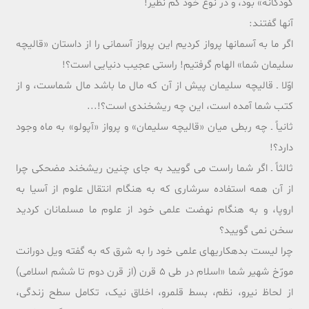
کودکانه» بود، و در نوع خود کم نظیر!
آنها گفتند:
اگر ما به آسمانها پرواز کردیم این پرواز آسمانى را از داستان «قالیچه
سلیمان شما» الهام گرفتیم! راستى عجیب دنیایى است؟!
اوّلا ـ قالیچه سلیمان پیش از آن که مال ما باشد مال شماست، و از
کتب شما آمده است، این چه ریشخندى است؟!...
ثانیاً ـ چه ربطى میان «قالیچه سلیمان» و پرواز «آپولو» به ماه وجود
دارد؟!
ثالثاً ـ اگر شما راست مى گویید به جاى چنین ریشخند مضحکى چرا
از آن همه استفاده سرشارى که به هنگام انتقال علوم از آسیا به
اروپا، و به هنگام نهضت علمى خود از علوم ما مسلمانان کردید
سخن نمى گویید؟
چرا لیست بدهکاریهاى علمى خود را به شرق که به گفته ویل دورانت
مورّخ شهیر شما «اسلام در طى 5 قرن (از قرن دوم تا ششم اسلامى)
از لحاظ نیرو، نظم، بسط قلمرو، اخلاق نیک، تکامل سطح زندگى،