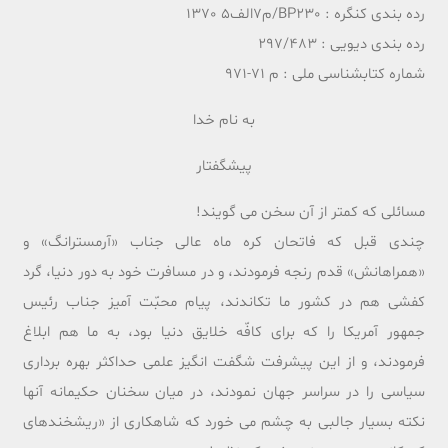
رده بندی کنگره : BP230/م7الف5 1370
رده بندی دیویی : 297/483
شماره کتابشناسی ملی : م 71-971
به نام خدا
پیشگفتار
مسائلى که کمتر از آن سخن مى گویند!
چندى قبل که فاتحان کره ماه عالى جناب «آرمسترانگ» و
«همراهانش» قدم رنجه فرمودند، و در مسافرت خود به دور دنیا، گرد
کفشى هم در کشور ما تکاندند، پیام محبّت آمیز جناب رئیس
جمهور آمریکا را که براى کافّه خلایق دنیا بود، به ما هم ابلاغ
فرمودند، و از این پیشرفت شگفت انگیز علمى حداکثر بهره بردارى
سیاسى را در سراسر جهان نمودند، در میان سخنان حکیمانه آنها
نکته بسیار جالبى به چشم مى خورد که شاهکارى از «ریشخندهاى