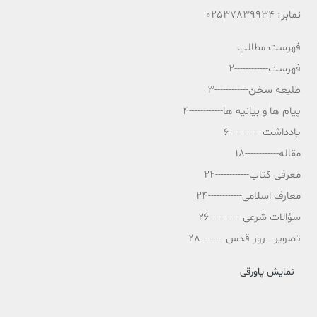
نمابر: 02537839934
فهرست مطالب
فهرست------------2
طلیعه سخن------------3
پیام ها و بیانیه ها------------4
یادداشت------------6
مقاله------------18
معرفی کتاب------------22
معارف اسلامی------------24
سؤالات شرعی------------26
تصویر - روز قدس---------28
نمایش پاورقی