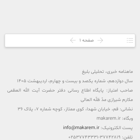
صفحه
1
ماهنامه خبری، تحلیلی بلیغ
سال دوازدهم، شماره یکصد و بیست و چهارم، اردیبهشت 1405
صاحب امتیاز: پایگاه اطلاع رسانی دفتر حضرت آیت الله العظمی
مکارم شیرازی مدّ ظلّه العالی
نشانی: قم، خیابان شهدا، کوی ممتاز، کوچه شماره 7، پلاک 36
وبگاه: makarem.ir
پست الکترونیک:
info@makarem.ir
تلفن: 37742819-02537743331