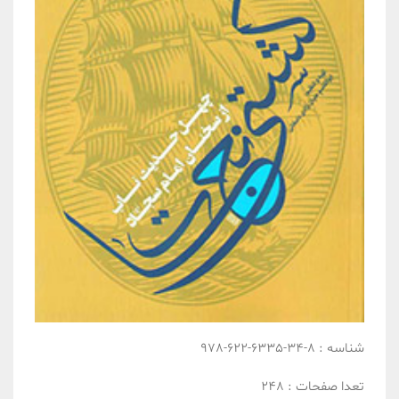
شناسه :
8-34-6335-622-978
تعدا صفحات :
248