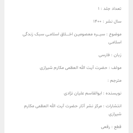
تعداد جلد :
1
سال نشر :
1400
موضوع :
سیــــره معصومیـن
اخـــــلاق اسلامــی
سبک زندگی
اسلامـی
زبان :
فارسی
مولف :
حضرت آیت الله العظمی مکارم شیرازی
مترجم :
نویسنده :
ابوالقاسم علیان نژادی
انتشارات :
مرکز نشر آثار حضرت آیت الله العظمی مکارم
شیرازی
قطع :
رقعی