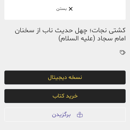
بستن
کشتى نجات؛ چهل حدیث ناب از سخنان
امام سجاد (علیه السلام)
نسخه دیجیتال
خرید کتاب
برگزیدن