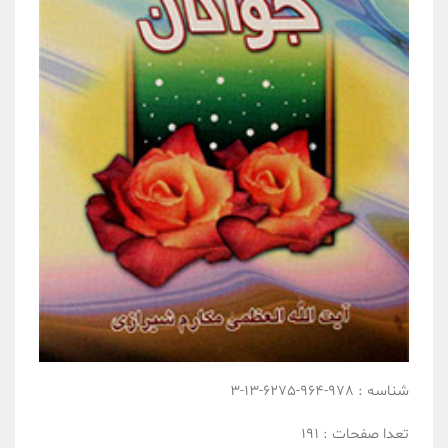
شناسه :
978-964-6275-13-3
تعدا صفحات :
191