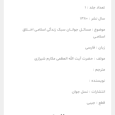
تعداد جلد :
1
سال نشر :
1380
موضوع :
مسائـــل جوانـــان
سبک زندگی اسلامـی
اخـــــلاق
اسلامــی
زبان :
فارسی
مولف :
حضرت آیت الله العظمی مکارم شیرازی
مترجم :
نویسنده :
انتشارات :
نسل جوان
قطع :
جیبی