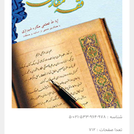
شناسه :
978-964-533-021-5
تعدا صفحات :
712