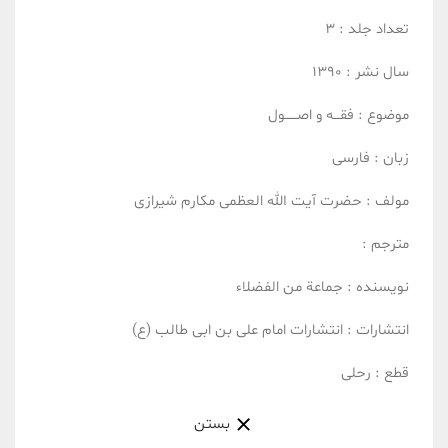
تعداد جلد :
3
سال نشر :
1390
موضوع :
فقـــه و اصــــــول
زبان :
فارسی
مولف :
حضرت آیت الله العظمی مکارم شیرازی
مترجم :
نویسنده :
جماعة من الفضلاء
انتشارات :
انتشارات امام علی بن ابی طالب (ع)
قطع :
رحلی
بستن