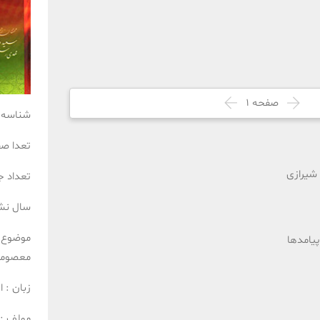
صفحه
1
شناسه 
تعدا ص
 شیرازی
تعداد ج
سال نش
موضوع 
پیامدها
معصومی
زبان :
ا
مولف :