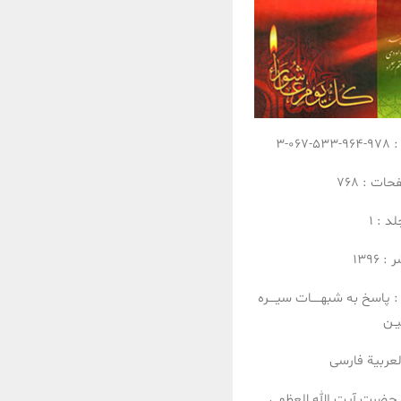
:
978-964-533-067-3
فحات :
768
لد :
1
ر :
1396
:
پاسخ به شبهـــــات
سیــــره
ـن
لعربیة
فارسی
حضرت آیت الله العظمی