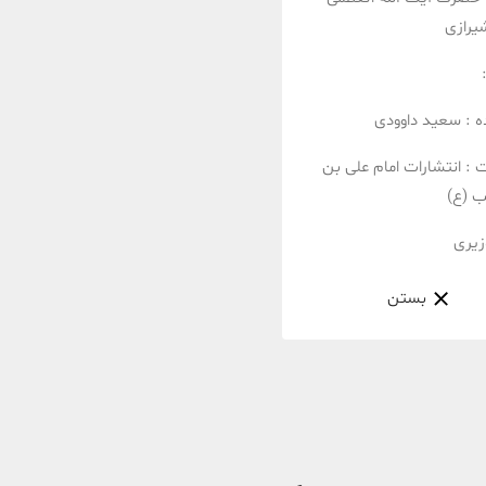
یرازی
ه :
سعید داوودی
ت :
انتشارات امام علی بن
ب (ع)
زیری
بستن