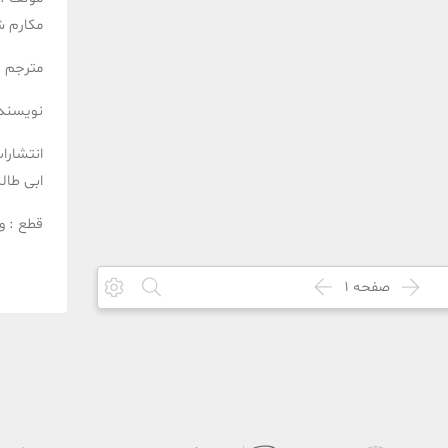
مکارم ش
مترجم :
نویسند
انتشارا
ابی طال
قطع :
و
صفحه
1