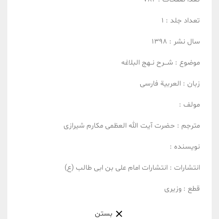
تعداد جلد :
1
سال نشر :
1398
موضوع :
شـــرح نــهج البلاغه
زبان :
العربیة
فارسی
مولف :
مترجم :
حضرت آیت الله العظمی مکارم شیرازی
نویسنده :
انتشارات :
انتشارات امام علی بن ابی طالب (ع)
قطع :
وزیری
بستن