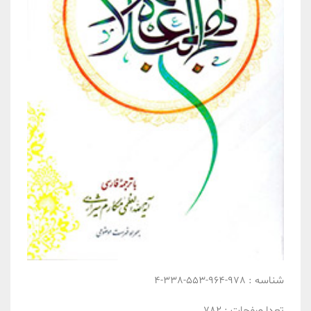
شناسه :
978-964-553-338-4
تعدا صفحات :
782