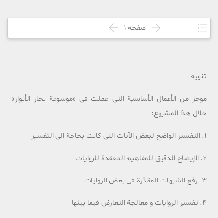
صفحه
1
تنویه
موجز من الأعمال الأساسیة التی اعملت فی «موسوعة بحار الأنوار»
خلال هذا المشروع:
1. التفسیر الواضح لبعض الآیات التی کانت بحاجة الی التفسیر
2. الإیضاح الدقیق للمفاهیم المعقدة للروایات
3. رفع الشبهات المقدّرة فی بعض الروایات
4. تفسیر الروایات و معالجة التعارض فیما بینها