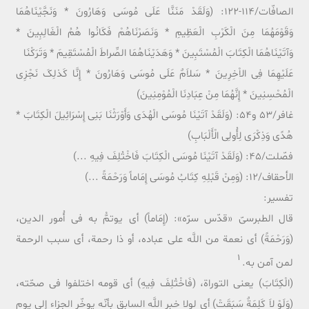
الصافّات/114-122: (وَلَقَدْ مَنَنَّا عَلَى مُوسَى وَهَارُونَ * وَنَجَّیْنَاهُمَا
وَقَوْمَهُمَا مِنَ الْکَرْبِ الْعَظِیمِ * وَنَصَرْنَاهُمْ فَکَانُوا هُمُ الْغَالِبِینَ *
وَآتَیْنَاهُمَا الْکِتَابَ الْمُسْتَبِینَ * وَهَدَیْنَاهُمَا الصِّراطَ الْمُسْتَقِیمَ * وَتَرَکْنَا
عَلَیْهِمَا فِى الاْخِرِینَ * سَلاَمٌ عَلَى مُوسَى وَهَارُونَ * إِنَّا کَذلِکَ نَجْزِى
الْمُحْسِنِینَ * إِنَّهُمَا مِنْ عِبَادِنَا الْمُوْمِنِینَ)
غافر/53 و54: (وَلَقَدْ آتَیْنَا مُوسَى الْهُدَى وَأَوْرَثْنَا بَنِى إِسْرَائِیلَ الْکِتَابَ *
هُدًى وَذِکْرَى لِأُولِى الْأَلْبَابِ)
فصّلت/45: (وَلَقَدْ آتَیْنَا مُوسَى الْکِتَابَ فَاخْتُلِفَ فِیهِ ...)
الأحقاف/12: (وَمِنْ قَبْلِهِ کِتَابُ مُوسَى إِمَاماً وَرَحْمَةً ...)
تفسیر:
قال الطبرسیّ «قدّس سرّه»: (إِمَاماً) أی یوتمُّ به فی أُمور الدین،
(وَرَحْمَةً) أی نعمة من اللَّه على عباده، أو ذا رحمة، أی سبب الرحمة
1
لمن آمن به.
(الْکِتَابَ) یعنی التوراة، (فَاخْتُلِفَ فِیهِ) أی قومه اختلفوا فی صحّته،
(وَلَوْ لاَ کَلِمَةٌ سَبَقَتْ) أی لولا خبر اللَّه السابق بأنّه یوخّر الجزاء إلى یوم