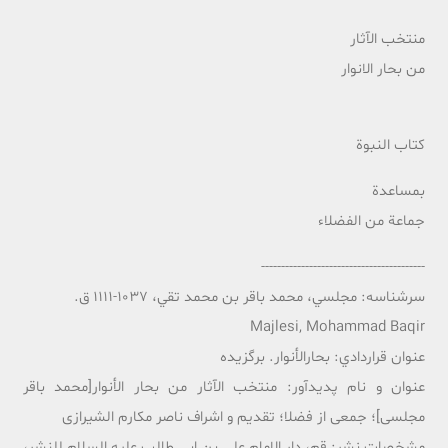
منتخب الآثار
من بحار الانوار
کتاب النبوة
بمساعدة
جماعة من الفضلاء
-----------------------------------------
سرشناسه: مجلسي، محمد باقر بن محمد تقي، 1037-1111 ق.
Majlesi, Mohammad Baqir
عنوان قراردادي: بحارالأنوار. برگزيده
عنوان و نام پديدآور: منتخب الآثار من بحار الأنوار[محمد باقر
مجلسی]؛ جمعی از فضلا؛ تقدیم و اشراف ناصر مکارم الشیرازی
مشخصات نشر: قم، دار الإمام علي بن ابي طالب عليه السلام للنشر،