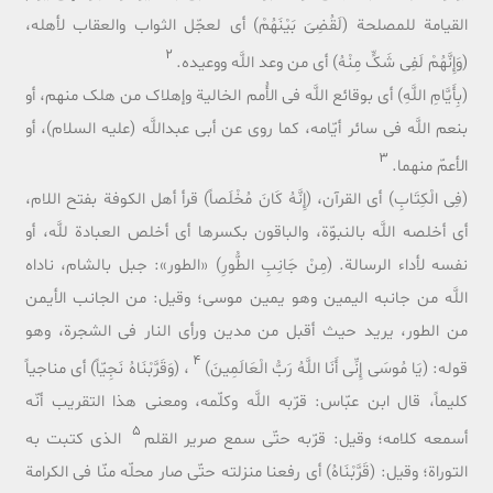
القیامة للمصلحة (لَقُضِىَ بَیْنَهُمْ) أی لعجّل الثواب والعقاب لأهله،
2
(وَإِنَّهُمْ لَفِى شَکٍّ مِنْهُ) أی من وعد اللَّه ووعیده.
(بِأَیَّامِ اللَّهِ) أی بوقائع اللَّه فی الأُمم الخالیة وإهلاک من هلک منهم، أو
بنعم اللَّه فی سائر أیّامه، کما روی عن أبی عبداللَّه (علیه السلام)، أو
3
الأعمّ منهما.
(فِى الْکِتَابِ) أی القرآن، (إِنَّهُ کَانَ مُخْلَصاً) قرأ أهل الکوفة بفتح اللام،
أی أخلصه اللَّه بالنبوّة، والباقون بکسرها أی أخلص العبادة للَّه، أو
نفسه لأداء الرسالة. (مِنْ جَانِبِ الطُّورِ) «الطور»: جبل بالشام، ناداه
اللَّه من جانبه الیمین وهو یمین موسى؛ وقیل: من الجانب الأیمن
من الطور، یرید حیث أقبل من مدین ورأى النار فی الشجرة، وهو
4
قوله: (یَا مُوسَى إِنِّى أَنَا اللَّهُ رَبُّ الْعَالَمِینَ)
، (وَقَرَّبْنَاهُ نَجِیّاً) أی مناجیاً
کلیماً، قال ابن عبّاس: قرّبه اللَّه وکلّمه، ومعنى هذا التقریب أنّه
5
أسمعه کلامه؛ وقیل: قرّبه حتّى سمع صریر القلم
الذی کتبت به
التوراة؛ وقیل: (قَرَّبْنَاهُ) أی رفعنا منزلته حتّى صار محلّه منّا فی الکرامة