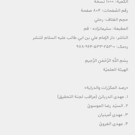
الکمية: 1000 نسخة
رقم الصّفحات: 804 صفحة
حجم الغلاف: رحلي
المطبعة: سليمانزاده - قم
الناشر: دار الإمام علي بن ابي طالب عليه السلام للنشر
ردمک: 0-253-533-964-978
بِسْمِ اللَّهِ الرَّحْمَنِ الرَّحِيمِ
الهیئة العلمیّة
«رصد المکرّرات والدرایة»
1. مهدی الدربانیّ (مراقب لجنة التحقیق)
2. السیّد رضا الموسویّ
3. مهدی أمینیان
4. مهدی الغرویّ