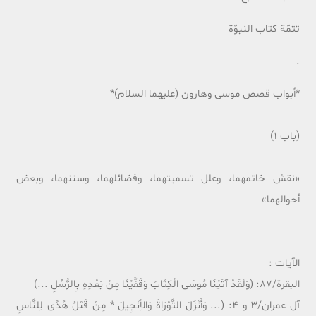
تتمّة کتاب النبوّة
.
*أبواب قصص موسى وهارون (علیهما السلام)*
(باب 1)
«نقش خاتمهما، وعلل تسمیتهما، وفضائلهما، وسننهما، وبعض
أحوالهما»
الآیات :
البقرة/87: (وَلَقَدْ آتَیْنَا مُوسَى الْکِتَابَ وَقَفَّیْنَا مِنْ بَعْدِهِ بِالرُّسُلِ ...)
آل عمران/3 و 4: (... وَأَنْزَلَ التَّوْرَاةَ وَالاِْنْجِیلَ * مِنْ قَبْلُ هُدًى لِلنَّاسِ