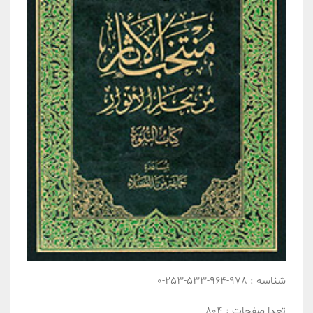
شناسه :
978-964-533-253-0
تعدا صفحات :
804