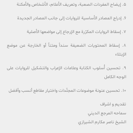
5. إیضاح المفردات الصعبة، وتعریف الأعلام، الأشخاص والأمکنة
6. إدراج المصادر الأساسیة للروایات إلی جانب المصادر الجدیدة
7. إسقاط الروایات المکرّرة مع الإرجاع إلی مواضعها الأصلیة
8. إسقاط المحتویات الضعیفة سنداً ومتناٌ أو الخارجة عن موضع
الإبتلاء
9. تحسین أُسلوب الکتابة وعلامات الإعراب والتشکیل للروایات علی
الوجه الکامل
10. تحسین عنونة موضوعات المجلّدات واختیار مقاطع أنسب وأفضل
تقديم و اشراف
سماحه المرجع الديني
الشيخ ناصر مکارم الشيرازي