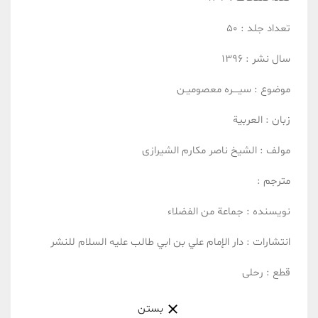
تعداد جلد :
50
سال نشر :
1396
موضوع :
سیــــره معصومیـن
زبان :
العربیة
مولف :
الشیخ ناصر مکارم الشیرازی
مترجم :
نویسنده :
جماعة من الفضلاء
انتشارات :
دار الإمام علي بن ابي طالب عليه السلام للنشر
قطع :
رحلی
بستن