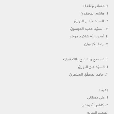
«المصادر واللغة»
1. هاشم المحمّدیّ
2. السیّد عبّاس النوریّ
3. السیّد حمید الموسویّ
4. أمین اللَّه شاکری موحّد
5. رضا الکهنوئیّ
«التصحیح والتنقیح والتدقیق»
1. السیّد علیّ النوریّ
2. حامد المحقّق المنتظریّ
«دیتا»
1. علی دهقانی
2. کاظم الآخوندیّ
المجلد السابع