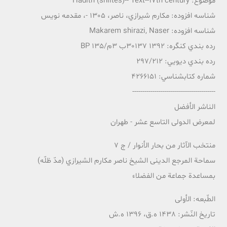
موضوع: Hadith (shiites)-- Text--17th century
شناسه افزوده: مکارم شيرازي، ناصر، 1305 -، مقدمه نویس
شناسه افزوده: Makarem shirazi, Naser
رده بندي کنگره: 1392 30137ب 3م/135 BP
رده بندي ديويي: 297/212
شماره کتابشناسي: 4266151
-----------------------------------------
الناشر الأفضل
لمعرض الدولی التاسع عشر - طهران
منتخب الآثار من بحار الأنوار / ج 7
سماحة المرجع الدینی الشیخ ناصر مکارم الشيرازي (مدّ ظلّه)
بمساعدة جماعة من الفضلاء
الطّبعه: الأولی
تاريخ النّشر: 1438 ه.ق، 1396 ه.ش