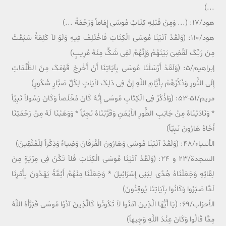
...)
هود/17: (... وَمِنْ قَبْلِهِ کِتَابُ مُوسَى إِمَاماً وَرَحْمَةً ...)
هود/110: (وَلَقَدْ آتَیْنَا مُوسَى الْکِتَابَ فَاخْتُلِفَ فِیهِ وَلَوْ لاَ کَلِمَةٌ سَبَقَتْ
مِنْ رَبِّکَ لَقُضِىَ بَیْنَهُمْ وَإِنَّهُمْ لَفِى شَکٍّ مِنْهُ مُرِیبٍ)
إبراهیم/5: (وَلَقَدْ أَرْسَلْنَا مُوسَى بِآیَاتِنَا أَنْ أَخْرِجْ قَوْمَکَ مِنَ الظُّلُمَاتِ
إِلَى النُّورِ وَذَکِّرْهُمْ بِأَیَّامِ اللَّهِ إِنَّ فِى ذلِکَ لاَیَاتٍ لِکُلِّ صَبَّارٍ شَکُورٍ)
مریم/51-53: (وَاذْکُرْ فِى الْکِتَابِ مُوسَى إِنَّهُ کَانَ مُخْلَصاً وَکَانَ رَسُولاً نَبِیّاً
* وَنَادَیْنَاهُ مِنْ جَانِبِ الطُّورِ الاَْیْمَنِ وَقَرَّبْنَاهُ نَجِیّاً * وَوَهَبْنَا لَهُ مِنْ رَحْمَتِنَا
أَخَاهُ هَارُونَ نَبِیّاً)
الأنبیاء/48: (وَلَقَدْ آتَیْنَا مُوسَى وَهَارُونَ الْفُرْقَانَ وَضِیاءً وَذِکْراً لِلْمُتَّقِینَ)
السجدة/23 و 24: (وَلَقَدْ آتَیْنَا مُوسَى الْکِتَابَ فَلاَ تَکُنْ فِى مِرْیَةٍ مِنْ
لِقَائِهِ وَجَعَلْنَاهُ هُدًى لِبَنِى إِسْرَائِیلَ * وَجَعَلْنَا مِنْهُمْ أَئِمَّةً یَهْدُونَ بِأَمْرِنَا
لَمَّا صَبَرُوا وَکَانُوا بِآیَاتِنَا یُوقِنُونَ)
الأحزاب/69: (یَا أَیُّهَا الَّذِینَ آمَنُوا لاَ تَکُونُوا کَالَّذِینَ آذَوْا مُوسَى فَبَرَّأَهُ اللَّهُ
مِمَّا قَالُوا وَکَانَ عِنْدَ اللَّهِ وَجِیهاً)